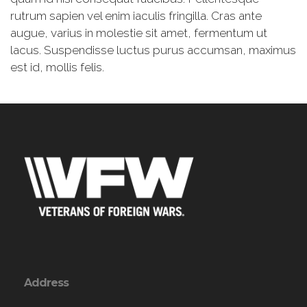
rutrum sapien vel enim iaculis fringilla. Cras ante
augue, varius in molestie sit amet, fermentum ut
lacus. Suspendisse luctus purus accumsan, maximus
est id, mollis felis.
Address